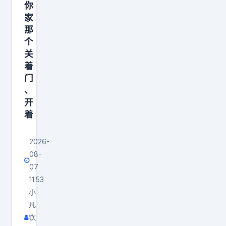
你
家
那
个
关
着
门
、
开
着
2026-
08-
07
11:53
小
凡
饮