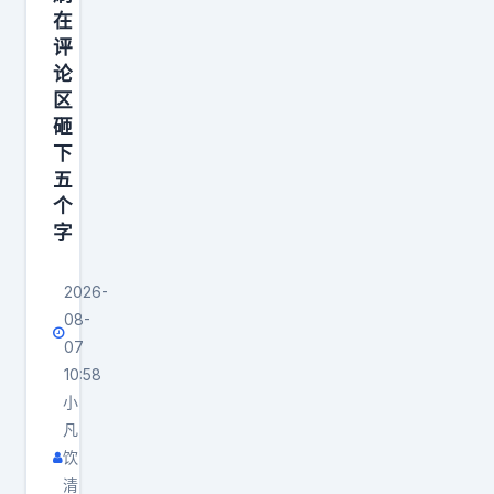
协
在
评
论
区
砸
下
五
个
字
2026-
08-
07
10:58
小
凡
饮
清