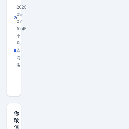
2026-
08-
07
10:45
小
凡
饮
清
酒
8
月
1
日
，
也
你
门
敢
信
胡