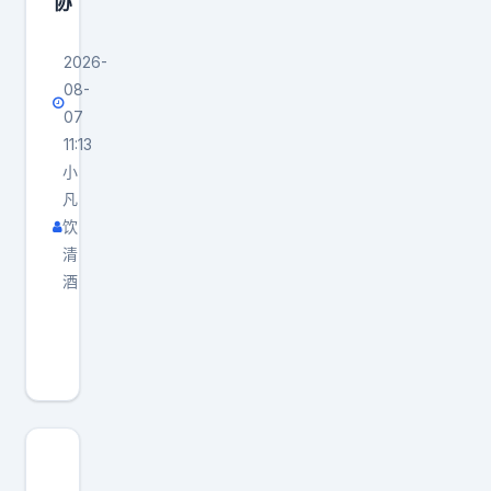
协
2026-
08-
07
11:13
小
凡
饮
清
酒
最
近
，
一
份
关