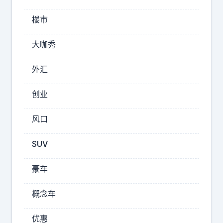
7
朋
楼市
友
吗
大咖秀
？
你
真
外汇
搞
笑
创业
！
”
风口
SUV
2026-
08-
豪车
07
12:17
概念车
小
凡
优惠
饮