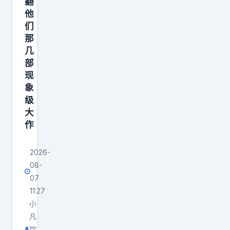
翻
生
他
涯
们
那
几
部
现
象
级
大
作
2026-
08-
07
11:27
小
凡
饮