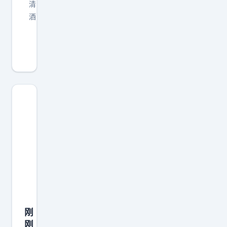
清
酒
三
伏
天
里
，
最
要
命
的
地
方
，
可
刚
能
刚