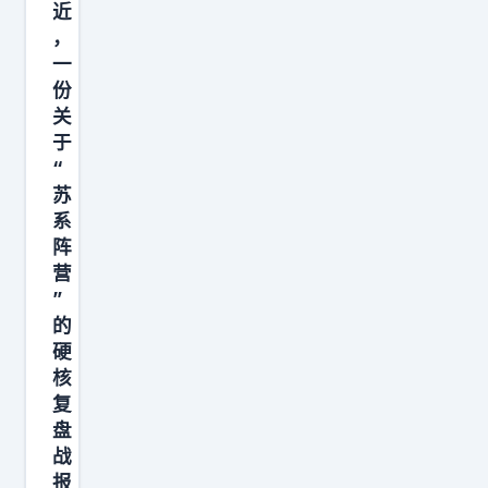
近
里
，
黑
一
我
份
们
关
，
于
“
那
苏
你
系
可
阵
能
营
没
”
看
的
硬
全
核
。
复
去
盘
翻
战
翻
报