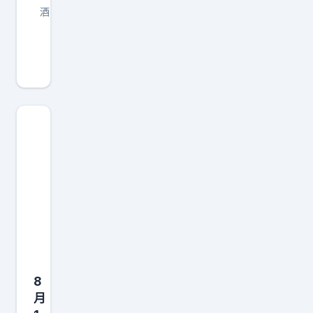
酒
她
切
掉
了
一
侧
乳
房
，
在
网
上
哭
8
诉
月
自