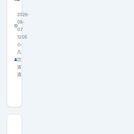
2026-
08-
07
12:05
小
凡
饮
清
酒
翻
开
南
京
长
江
大