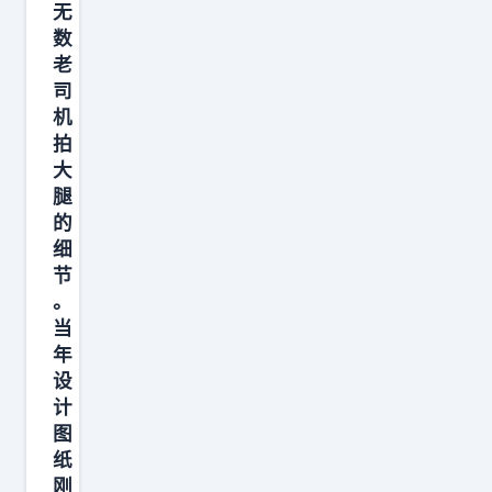
朋
无
数
友
老
吗
司
？
机
你
拍
真
大
搞
腿
的
笑
细
！
节
”
。
当
年
设
计
图
纸
刚