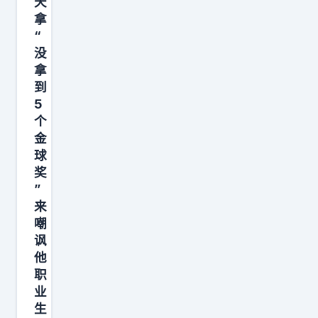
你
天
拿
家
“
那
没
个
拿
关
到
着
5
门
个
金
、
球
开
奖
着
”
来
嘲
讽
他
职
业
生