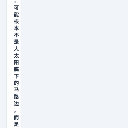
，
司
可
机
能
根
拍
本
大
不
腿
是
的
大
细
太
节
阳
底
。
下
当
的
年
马
设
路
计
边
图
，
而
纸
是
刚