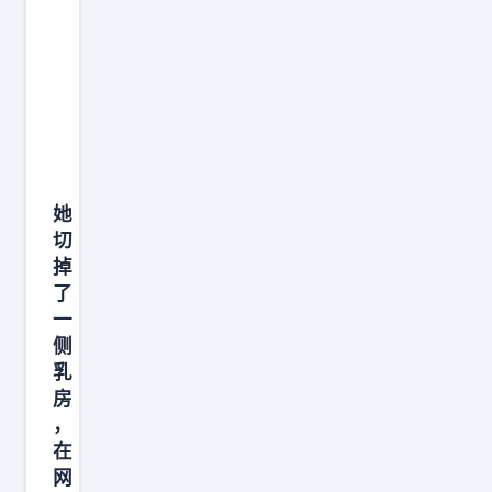
于
“
苏
系
阵
营
”
她
的
切
硬
掉
核
了
复
一
盘
侧
战
乳
房
报
，
在
在
网
网