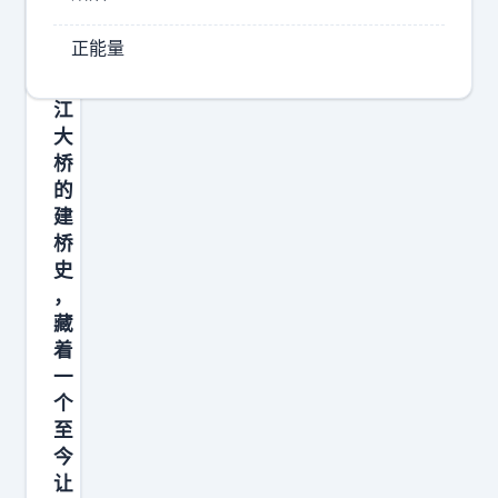
开
那
南
别
正能量
京
的
长
男
江
人
大
桥
也
的
送
建
我
桥
，
史
我
，
也
藏
着
要
一
是
个
他
至
们
今
女
让