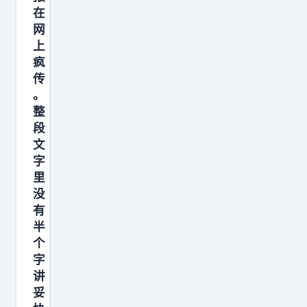
他
在
网
们
上
那
疯
几
传
部
。
现
整
象
段
文
级
字
大
里
作
没
有
半
个
字
讲
妥