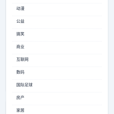
7
动漫
2026-
公益
08-
07
搞笑
12:30
小
商业
凡
饮
互联网
清
酒
你
数码
绝
国际足球
对
想
房产
不
到
家居