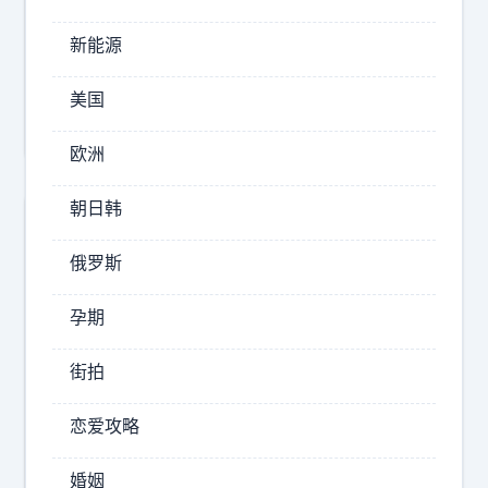
清
新能源
酒
“
美国
你
送
欧洲
礼
物
朝日韩
我
就
俄罗斯
得
当
孕期
你
街拍
女
朋
恋爱攻略
友
翻
？
婚姻