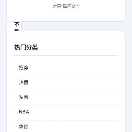
绝
分类: 国内新闻
对
想
不
到
，
咱
热门分类
中
国
人
推荐
的
大
热榜
考
和
军事
破
局
NBA
，
全
体育
卡