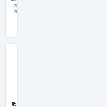
清
酒
如
果
你
觉
得
韩
国
人
只
会
在
影
视
最
剧