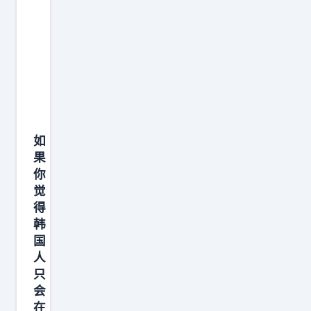
尔
的
一
段
最
新
发
如
声
果
。
你
面
觉
对
得
那
韩
帮
国
人
天
只
天
会
拿
在