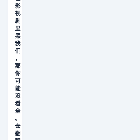
“
影
没
视
拿
剧
里
到
黑
5
我
个
们
金
，
球
那
奖
你
可
”
能
来
没
嘲
看
讽
全
他
。
职
去
翻
业