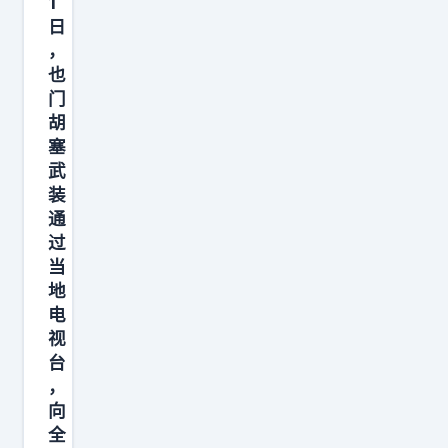
1
己
日
得
，
了
也
癌
门
胡
症
塞
。
武
结
装
果
通
呢
过
？
当
地
网
电
友
视
齐
台
刷
，
刷
向
在
全