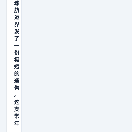
球
评
航
论
运
区
界
砸
发
下
了
五
一
份
个
极
字
短
的
通
告
。
这
支
常
年