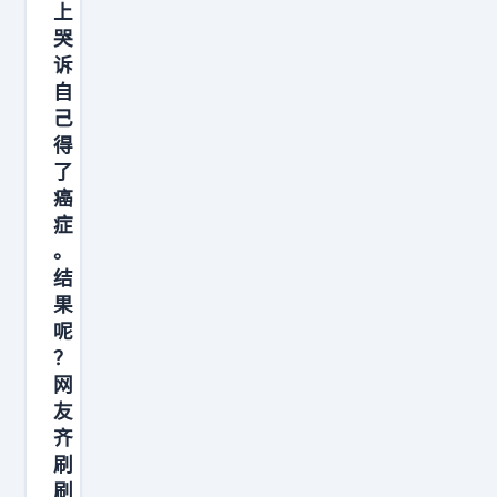
上
上
疯
哭
传
诉
自
。
己
整
得
段
了
文
癌
字
症
里
。
结
没
果
有
呢
半
？
个
网
字
友
讲
齐
刷
妥
刷