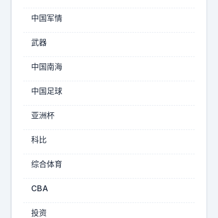
“
朋
7
友
中国军情
”
？
那
的
武器
别
年
的
中国南海
份
男
上
人
中国足球
。
也
1
送
亚洲杯
我
9
，
2
科比
我
7
也
综合体育
，
要
1
是
CBA
9
他
们
3
投资
女