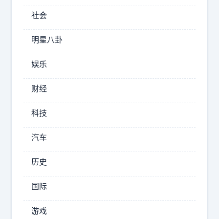
在
社会
带
“
明星八卦
7
”
娱乐
的
年
财经
份
上
科技
。
1
汽车
9
2
7
历史
，
1
国际
9
3
游戏