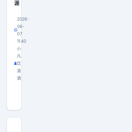
涯
2026-
08-
07
11:40
小
凡
饮
清
酒
刚
刚
看
到
内
马