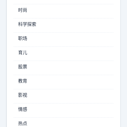
，
咱
时尚
中
科学探索
国
人
职场
的
大
育儿
“
考
你
和
股票
送
破
礼
局
教育
物
，
我
影视
全
就
得
卡
情感
当
在
你
带
女
热点