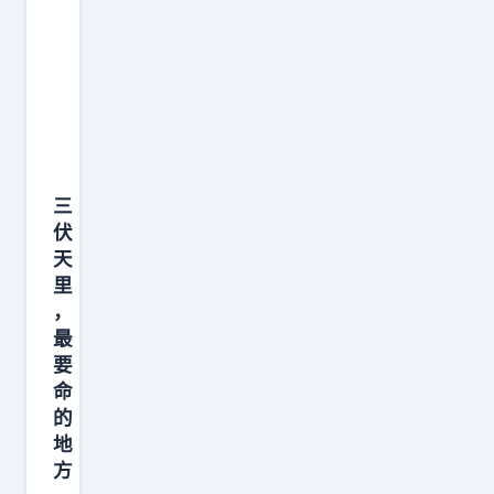
桥
的
建
桥
史
，
三
藏
伏
着
天
一
里
个
，
至
最
今
要
命
让
的
无
地
数
方
老