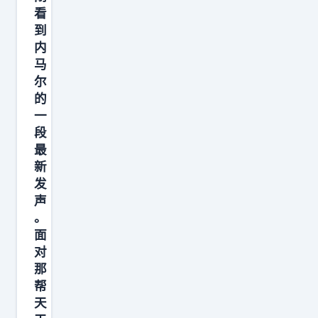
根
看
本
到
不
内
是
马
大
尔
的
太
一
阳
段
底
最
下
新
的
发
马
声
。
路
面
边
对
，
那
而
帮
是
天