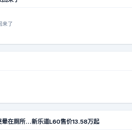
回来了
？
哭晕在厕所…新乐道L60售价13.58万起