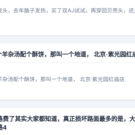
贝壳头，去年脑子发热，买了双AJ试试。再穿回贝壳头，还
个羊杂汤配个酥饼，那叫一个地道， 北京·紫光园红
羊杂汤配个酥饼，那叫一个地道， 北京·紫光园红庙店
路费了其实大家都知道，真正损坏路面最多的是，
路4