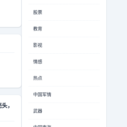
股票
教育
影视
情感
热点
中国军情
壳头，
武器