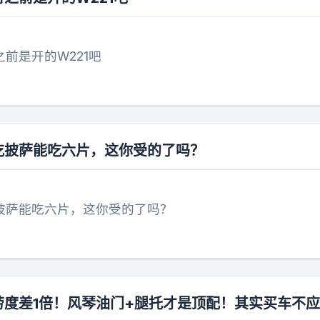
之前是开的W221吧
伙吃披萨能吃六片，这你受的了吗？
吃披萨能吃六片，这你受的了吗？
劳度差1倍！风琴油门+腿托才是顶配！其实买车不