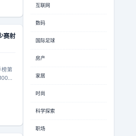
互联网
买账；
顾到，
数码
扎心的
在海外
少赛射
国际足球
底，国
选那些
房产
劲，真
长着
手榜第
经事。
家居
000
不用谁
00万
本事的
时尚
据报道
•坤达
科学探索
萄牙体
留洋，
职场
到伊兰