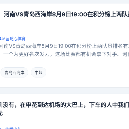
：河南VS青岛西海岸8月9日19:00在积分榜上两队
涵菡随心体育
河南VS青岛西海岸8月9日19:00在积分榜上两队虽排名
，一个为更好名次发力，这场比赛都有机会拿下对手。河
取得两连胜，但仔细看他们赢的对手实力并不算强，防守
，本赛季场均失球超过1.2个，后防线屡屡犯错。面对客
青岛西海岸
中超
岸，这条防线能顶住吗？🤔青岛西海岸这边虽然最近5场
个平局大师，本赛季10场平局冠绝中超，球队进攻转化效
，会不会又是一场闷平？历史交锋记录更是给河南队泼了
西海岸2胜1平保持不败。上赛季河南队主场1-2告负的
到没有，在申花到达机场的大巴上，下车的人中我
到郑州航海体育场，是成功拿下对手还是继续被对手压制
先
善防守，足球中超