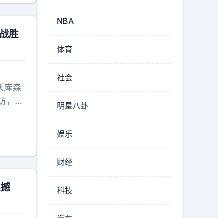
NBA
1战胜
体育
社会
沃库森
访，聊
明星八卦
识出
然被赵
娱乐
财经
震撼
科技