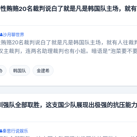
的收入肯定比留在中超高。那么问题来了，您认为王钰栋
赛性贿赂20名裁判说白了就是凡是韩国队主场，就
钰栋未来有没有可能超过伊兰•坤达，成为中国德转身价
最高达到过1000万欧）？中国足球
沙月聊世界
性贿赂20名裁判说白了就是凡是韩国队主场，就有人往裁
仅主裁判，连两名助理裁判也有小姐。暗语是“泡菜要不要
协通过白手套支付除了体育，我还想到了金建希负责申办
过来，很可能也是用这招，“泡菜要不要？”
协
韩国队
金建希
训强队全部取胜，这支国少队展现出极强的抗压能力
秦思行说娱乐