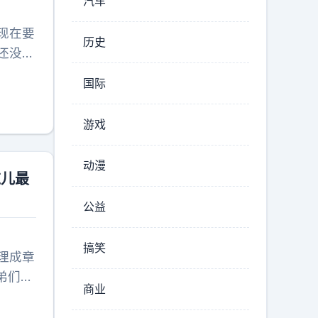
汽车
现在要
历史
还没上
国际
游戏
动漫
这儿最
公益
搞笑
理成章
弟们。
商业
权的小
窝子的