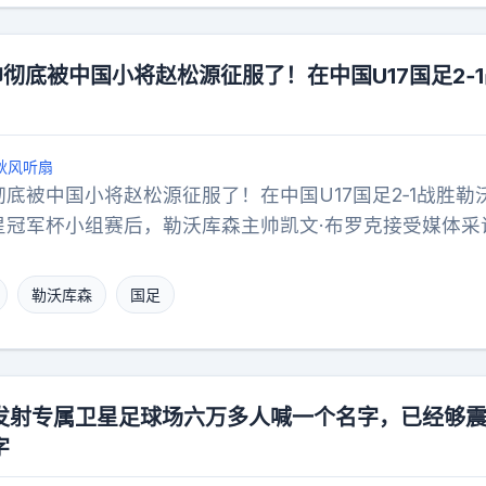
帅彻底被中国小将赵松源征服了！在中国U17国足2‑
秋风听扇
彻底被中国小将赵松源征服了！在中国U17国足2‑1战胜勒
之星冠军杯小组赛后，勒沃库森主帅凯文·布罗克接受媒体采
源，言语之中满是夸赞与认可。他这样说道：“赵松源意
欧洲也会有竞争力。”从布罗克的话语中能够看出，他已
勒沃库森
国足
服，甚至还为赵松源的发展给出了不错的建议。
发射专属卫星足球场六万多人喊一个名字，已经够
字