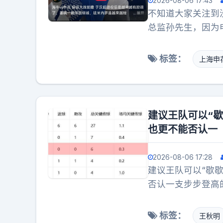
2026-08-06 17:43
不知道大家关注到
总监孙先生，因为
一般人分析就是二
督战，而且新外教
标签：
上海申
总监有不可推卸的
建议王队可以“
也更不能否认一
2026-08-06 17:28
建议王队可以“歇
否认一支步步登高
兵！当某位老队员
劳簿里的姿态去纵
标签：
王秋明