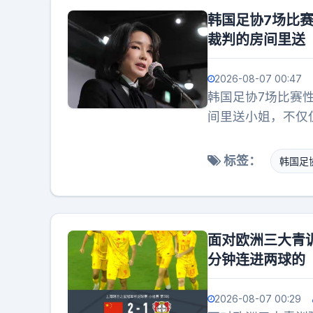
•坤达的水平，他
韩国足协7场比
快出去留洋吗？王
裁判的房间里送
球员（武磊德转身价
2026-08-07 00:47
韩国足协7场比赛
间里送小姐，不仅
判的嫖资由韩国足
世博会，她请评委
标签：
韩国足
面对欧洲三大青
分钟连进两球的
2026-08-07 00:29