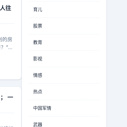
应该尽
有人往
最高的
育儿
股票
判的房
教育
？”裁
的釜山
影视
情感
热点
； 一
中国军情
武器