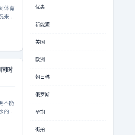
优惠
到体育
况来看
新能源
间随队
了，孙
美国
欧洲
但同时
朝日韩
俄罗斯
更不能
水的
孕期
躺在功
不会骗
街拍