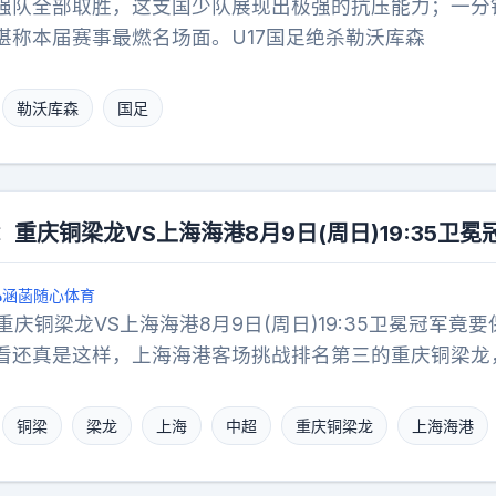
强队全部取胜，这支国少队展现出极强的抗压能力；一分
堪称本届赛事最燃名场面。U17国足绝杀勒沃库森
勒沃库森
国足
：重庆铜梁龙VS上海海港8月9日(周日)19:35卫冕
涵菡随心体育
重庆铜梁龙VS上海海港8月9日(周日)19:35卫冕冠军竟
看还真是这样，上海海港客场挑战排名第三的重庆铜梁龙
到这两支球队的排名会是这样。重庆主场成平局大师，海
庆排名靠前，他们近10个主场竟然有5场平局！球风保守
铜梁
梁龙
上海
中超
重庆铜梁龙
上海海港
战，想要打破重庆的铁桶阵难度不小，加上本赛季海港低
远离降级区。你觉得海港能在客场爆冷取胜吗？还是重庆