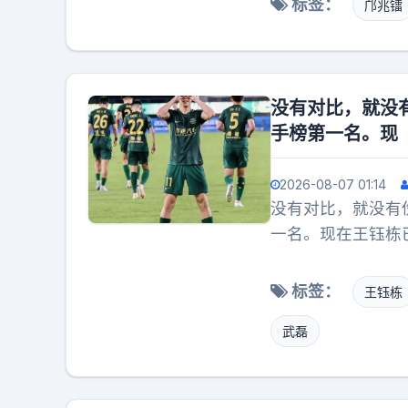
标签：
邝兆镭
话，董路老师的面
可要是往国字号的
各方的利益都得平
现实。咱们的足球
没有对比，就没
留洋又怎样？海外
手榜第一名。现
少队就是个踢完世
随叫随到、天天在
2026-08-07 01:14
顾不上你。可是，
没有对比，就没有
呢。没选上正好，
一名。现在王钰栋已
真金从来不怕火炼
万欧，是王钰栋身
去求情推荐，它自
欧元的转会费加盟
标签：
王钰栋
孩子，且让他们飞
他目前还不愿意去
武磊
在世界杯上有精彩
育的注意，他的身
是因为国内工资高