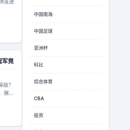
钟连进
中国南海
中国足球
亚洲杯
冠军竟
科比
综合体育
要保级？
，赛季
CBA
港能否
的标签
投资
迷，海
在主场