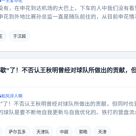
一生爱申花
没有，在申花到达机场的大巴上，下车的人中我们没有看
申花到外地比赛孙总监一直是随队前往的，从目前申花情
种可能，第一种可能就是孙总监在忙着找新外教，没有时
已经有了具体的人选，另一种可能是目前的申花成绩太差
花
于汉超
责任，所以以静制动，暂时不露面？
歇歇”了！不否认王秋明曾经对球队所做出的贡献，
和风评人啊
歇”了！不否认王秋明曾经对球队所做出的贡献，但同时也
的球队是要不断地自我更新与自我优化的。铁打的营盘流
在能力与状态方面均出现大幅度下滑的时候，我们不能以
容一切，而是要以优胜劣汰的公平竞争去衡量一切。数据
萨尔瓦多
天津队
中超
郭皓
天津