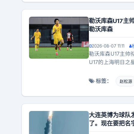
勒沃库森U17主
勒沃库森
2026-08-07 11:11
勒沃库森U17主帅
U17的上海明日
到了中国小将赵松
众、技术全面，去
标签：
赵松源
松源的球技彻底征
大连英博为球队
了。现在要把名