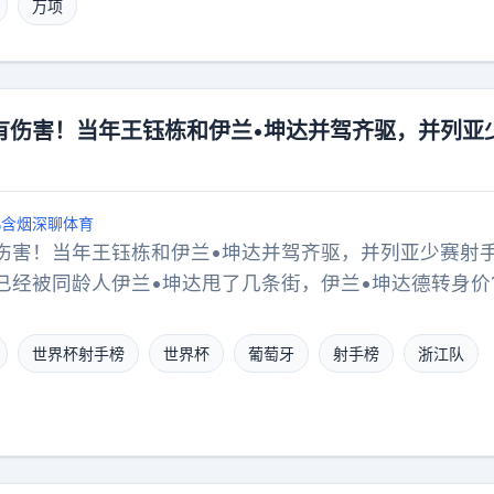
万项
子确实大。但那得分地方。把人往俱乐部的青训推，人家
池子里抛？呵，懂的都懂。那里面水多深呐，到处都得照
衡，名额就那么几个，总得讲究个“雨露均沾”。还有个最
体系，骨子里还是迷恋那种“圈起来死练”的长期集训。你
有伤害！当年王钰栋和伊兰•坤达并驾齐驱，并列亚
球员的指标，现在有邝兆镭和万项撑撑门面就够了。说到
少赛就完成历史使命的临时班底。你是教练你选谁？肯定
眼皮子底下听话打磨的孩子。飘在海外的？来回折腾太费
含烟深聊体育
落选就真的是坏事吗？我看未必。才十几岁的娃娃，人生
伤害！当年王钰栋和伊兰•坤达并驾齐驱，并列亚少赛射
省得回国跟着瞎折腾，踏踏实实在海外受训、涨球才是正
经被同龄人伊兰•坤达甩了几条街，伊兰•坤达德转身价1
。等你真在国外练出了一身硬功夫，将来国家队的大门，
价的好几倍。据知名记者罗马诺报道，伊兰•坤达即将以15
然得为你敞开。咱们的足球，最后终究还得指望这帮真有
葡超豪门葡萄牙体育，而王钰栋还在中超联赛苦苦挣扎，
世界杯射手榜
世界杯
葡萄牙
射手榜
浙江队
一会儿吧。
欧洲留洋，要为浙江队拿一个冠军。有一说一，因为伊兰
进球加上英冠俱乐部的表现，引起了葡萄牙豪门俱乐部葡
价也水涨船高。值得一提的是，据说王钰栋不愿意去欧洲
，国外工资低。其实这是一个伪命题，如果王钰栋能够达