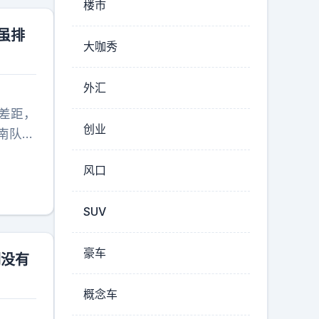
楼市
虽排
大咖秀
外汇
有差距，
创业
南队近
依然是
风口
场战斗
拿下3
SUV
率偏
冷水，
场景还
豪车
们没有
？关键
概念车