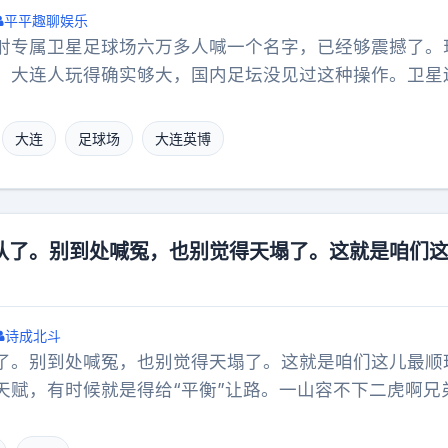
平平趣聊娱乐
射专属卫星足球场六万多人喊一个名字，已经够震撼了。
。大连人玩得确实够大，国内足坛没见过这种操作。卫星
满了。
大连
足球场
大连英博
队了。别到处喊冤，也别觉得天塌了。这就是咱们
诗成北斗
了。别到处喊冤，也别觉得天塌了。这就是咱们这儿最顺
天赋，有时候就是得给“平衡”让路。一山容不下二虎啊兄
对核心的万项了，你再把吕孟洋塞进去，这两个都需要球
教练那战术板估计都得画冒烟，根本玩不转。再说句掏心