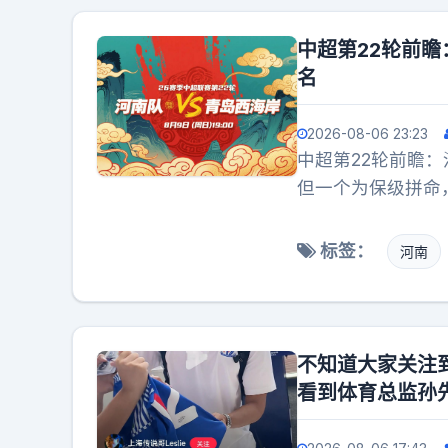
高歌猛进？
中超第22轮前瞻
名
2026-08-06 23:23
中超第22轮前瞻：
但一个为保级拼命
期状态终于回暖，
球队的老大难问题
标签：
河南
力不俗的青岛西海
胜1平，但其实是
低。如果陷入僵局
最近三次交手，青岛
不知道大家关注
历历在目。这次回
看到体育总监孙
在于河南队能否改