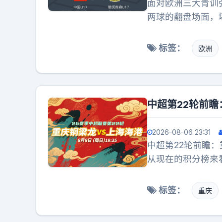
面对欧洲三大青训
两球的翻盘场面，
标签：
欧洲
中超第22轮前瞻
2026-08-06 23:31
中超第22轮前瞻：
从现在的积分榜来
之初应该没人会想
打破僵局？别看重
标签：
重庆
明显。海港客场作
港需要一场比赛来