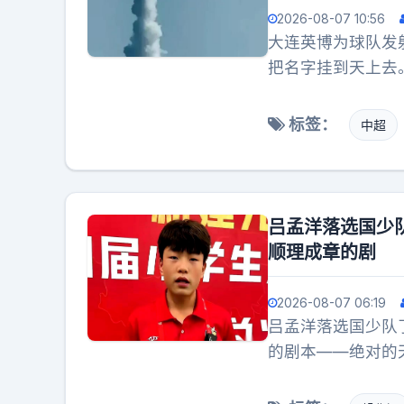
2026-08-07 10:56
大连英博为球队发
把名字挂到天上去
天，但氛围已经拉
标签：
中超
吕孟洋落选国少
顺理成章的剧
2026-08-07 06:19
吕孟洋落选国少队
的剧本——绝对的
队里已经有个踢绝
天才撞一块儿，主