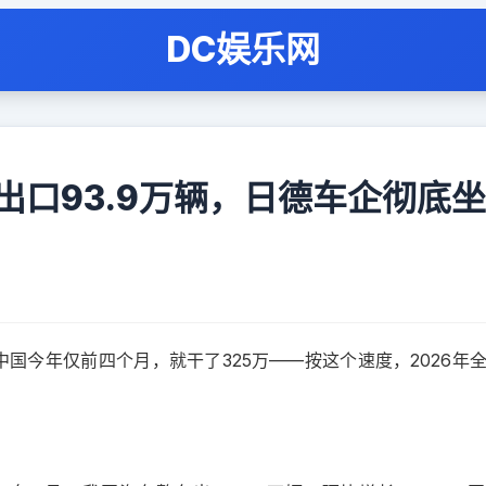
DC娱乐网
出口93.9万辆，日德车企彻底
。中国今年仅前四个月，就干了325万——按这个速度，2026年