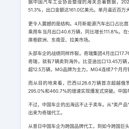
据中国汽车工业协会整理的海关总署数据，2026
51.3%，出口金额达161.0亿美元。单月逼近百
更令人震撼的是结构。4月新能源汽车出口占比首次
乘用车当月出口40.6万辆，同比增长111.8
席卷欧洲、东南亚、拉美市场。
头部车企的战绩同样炸裂。奇瑞集团4月出口17.76
奇瑞，就有7辆卖到海外。比亚迪出口13.45
超12.5万辆，MG品牌为主力，MG4连续7个月
而从目的地来看，巴西以28.6万辆首次超越俄
295.0%和460.7%的增速实现爆发式突破。
不过，中国车企的出海远不止于卖车。从“卖产品
出来为奇瑞代工。
从昔日中国车企为跨国品牌代工，到如今跨国巨