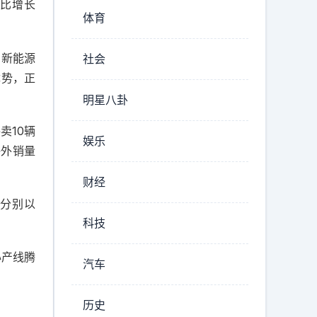
同比增长
体育
。新能源
社会
优势，正
明星八卦
卖10辆
娱乐
海外销量
财经
利分别以
科技
心产线腾
汽车
历史