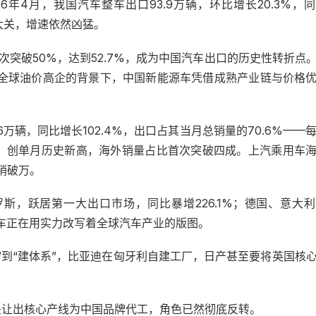
年4月，我国汽车整车出口93.9万辆，环比增长20.3%，
万大关，增速依然凶猛。
突破50%，达到52.7%，成为中国汽车出口的历史性转折点
%。在全球油价高企的背景下，中国新能源车凭借成熟产业链与价格
万辆，同比增长102.4%，出口占其当月总销量的70.6%——每
万辆，创单月历史新高，海外销量占比首次突破四成。上汽乘用车
月销破万。
罗斯，跃居第一大出口市场，同比暴增226.1%；德国、意大
中国车正在用实力改写着全球汽车产业的版图。
”到“建体系”，比亚迪在匈牙利自建工厂，日产甚至要将英国核
头让出核心产线为中国品牌代工，角色已然彻底反转。