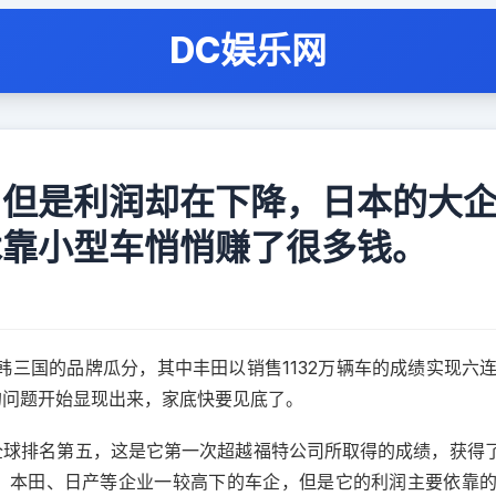
DC娱乐网
，但是利润却在下降，日本的大
木靠小型车悄悄赚了很多钱。
韩三国的品牌瓜分，其中丰田以销售1132万辆车的成绩实现六
的问题开始显现出来，家底快要见底了。
全球排名第五，这是它第一次超越福特公司所取得的成绩，获得了
、本田、日产等企业一较高下的车企，但是它的利润主要依靠