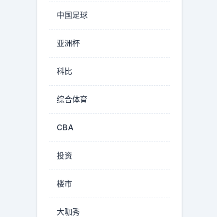
中国足球
亚洲杯
科比
综合体育
CBA
投资
楼市
大咖秀