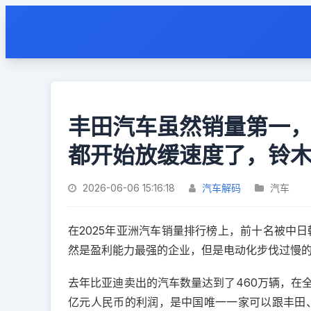
丰田汽车虽然销量第一
都开始放缓速度了，铃
2026-06-06 15:16:18
汽车解码
汽车
在2025年亚洲汽车销量排行榜上，前十名被中日
然是盈利能力最强的企业，但是电动化步伐过慢
去年比亚迪卖出的汽车数量达到了460万辆，在
亿元人民币的利润，是中国唯一一家可以跟丰田