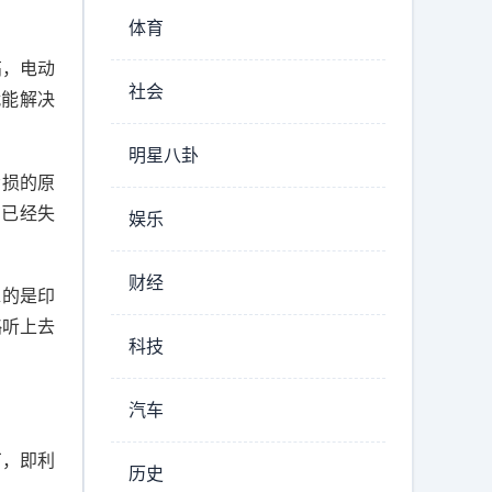
体育
高，电动
社会
就能解决
明星八卦
亏损的原
在已经失
娱乐
财经
靠的是印
略听上去
科技
汽车
厂，即利
历史