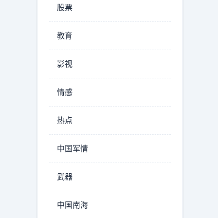
股票
教育
影视
情感
热点
中国军情
武器
中国南海