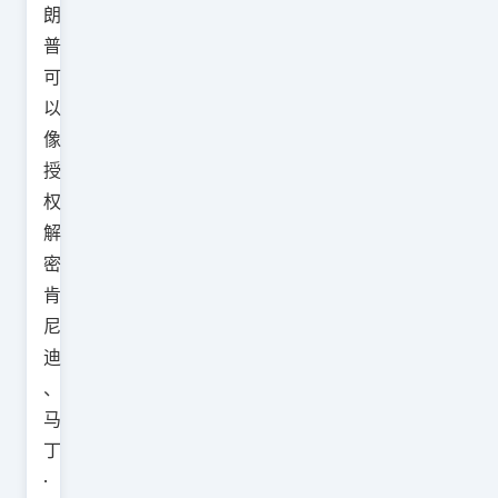
朗
普
可
以
像
授
权
解
密
肯
尼
迪
、
马
丁
·