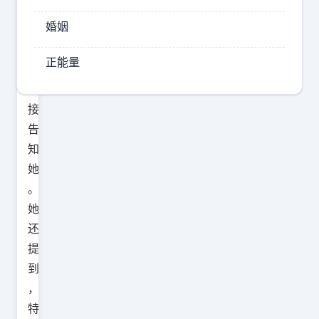
问
婚姻
题
无
正能量
法
直
接
告
知
她
。
她
还
提
到
，
特