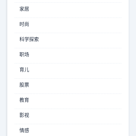
家居
国
际
时尚
众
科学探索
议
职场
员
卢
育儿
娜
透
股票
露
，
教育
曾
与
影视
特
情感
朗