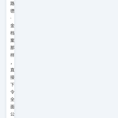
路
德
·
金
档
案
那
样
，
直
接
下
令
全
面
公