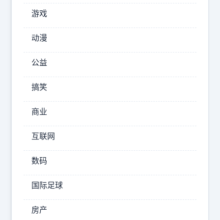
支
游戏
持
信
动漫
息
公益
透
明。
搞笑
但
她
商业
互联网
2026-
06-06
数码
15:57:25
国际足球
浅
陌
风
房产
尘