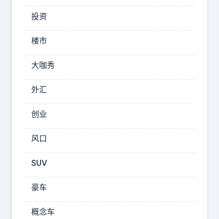
支
投资
持
信
楼市
息
透
大咖秀
明
。
外汇
创业
但
她
风口
也
承
SUV
认
，
豪车
即
使
概念车