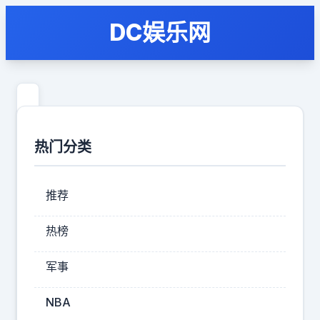
DC娱乐网
众
议
热门分类
员
卢
推荐
娜
透
热榜
露，
军事
曾
与
NBA
特