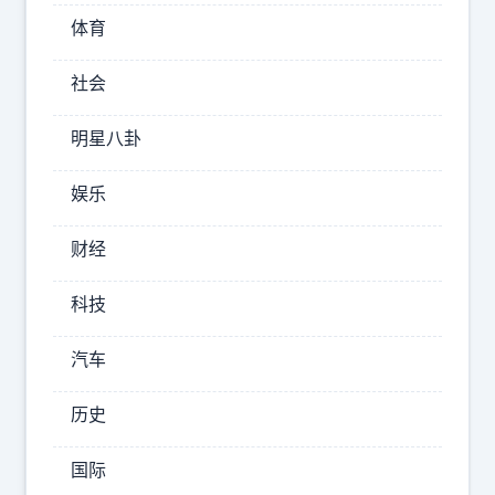
朗
体育
普
社会
讨
论
明星八卦
UFO
和
娱乐
外
财经
星
人
科技
话
汽车
题，
称
历史
总
统
国际