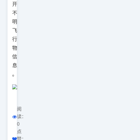
开
不
明
飞
行
物
信
息
。
阅
读：
0
点
赞：