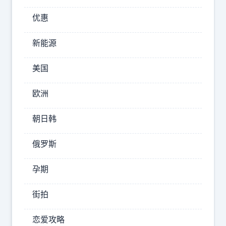
特
优惠
朗
普
新能源
掌
握
美国
相
关
欧洲
机
朝日韩
密
，
俄罗斯
也
可
孕期
能
因
街拍
权
限
恋爱攻略