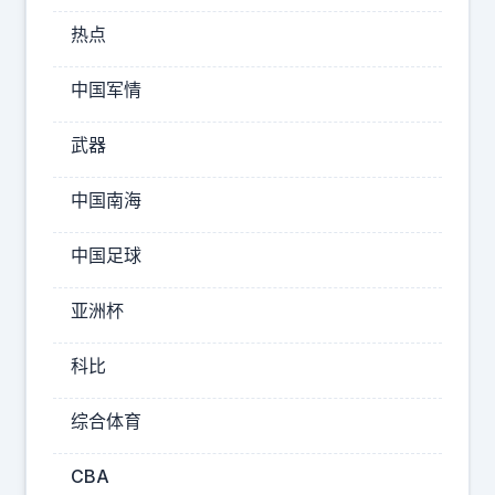
普
热点
讨
论
中国军情
U
F
武器
O
和
中国南海
外
中国足球
星
人
亚洲杯
话
题
科比
，
称
综合体育
总
CBA
统