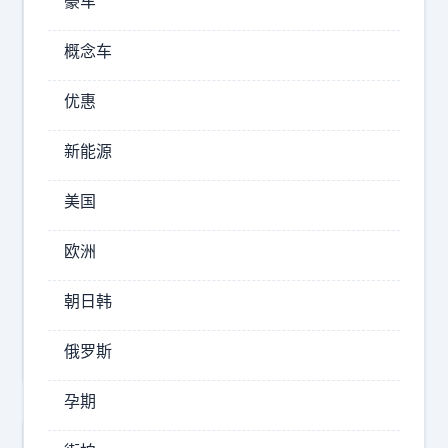
豪车
敢
跟
概念车
中
优惠
2026-
08-
新能源
09
14:30
美国
中
日
欧洲
历
史
朝日韩
镜
鉴
俄罗斯
孕期