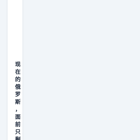
现
在
的
俄
罗
斯
，
面
前
只
剩