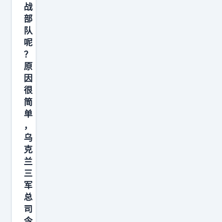
战
部
队
呢
？
原
因
很
简
单
，
乌
克
兰
三
军
总
司
令