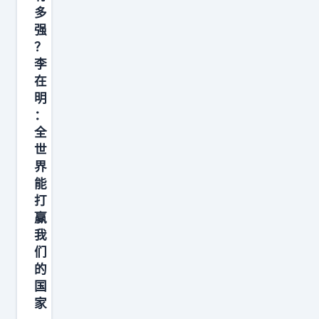
多
强
？
李
在
明
：
全
世
界
能
打
赢
我
们
的
国
家