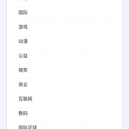
怕
美
国际
国
。
游戏
就
是
动漫
因
为
公益
地
球
搞笑
上
存
商业
在
一
互联网
个
美
数码
国
，
国际足球