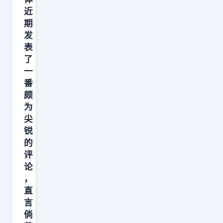
近
期
发
表
了
一
番
颇
为
尖
锐
的
评
论
，
直
言
倘