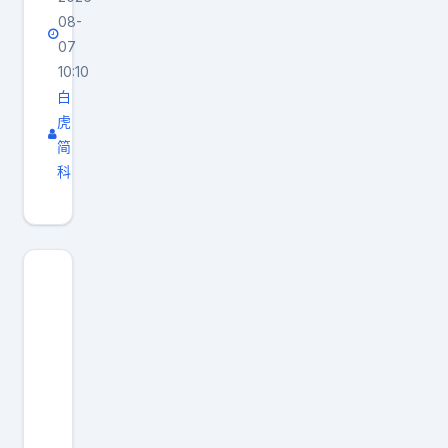
08-
07
10:10
白
虎
简
科