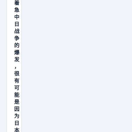
着
急
中
日
战
争
的
爆
发
，
很
有
可
能
是
因
为
日
本