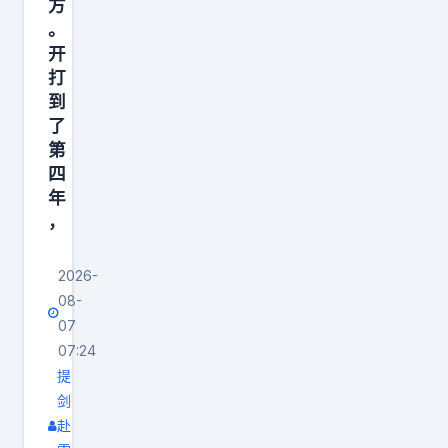
方
。
开
打
到
了
第
四
年
，
2026-
08-
07
07:24
提
剑
赴