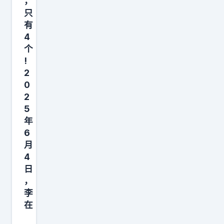
，
只
有
4
个
!
2
0
2
5
年
6
月
4
日
，
李
在