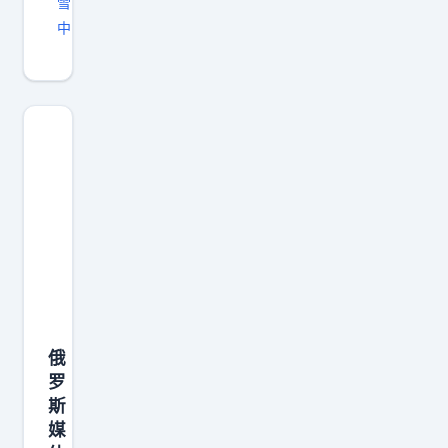
雪
中
俄
罗
斯
媒