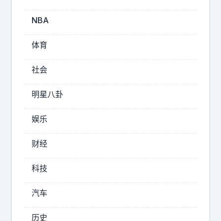
国
到
NBA
底
怕
体育
不
怕
社会
美
国
明星八卦
？
不
娱乐
用
怀
财经
疑
，
科技
我
们
汽车
真
的
历史
害