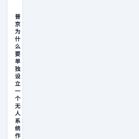
普
京
为
什
么
要
单
独
设
立
一
个
无
人
系
统
作