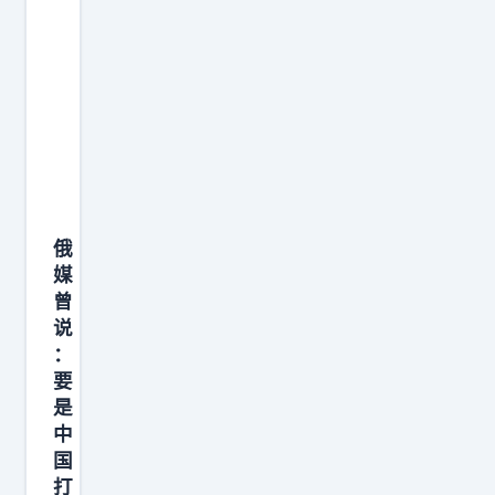
俄
媒
曾
说
：
要
是
中
国
打