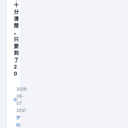
十
分
清
楚
，
只
要
到
了
2
0
2026-
08-
07
22:51
罗
妈