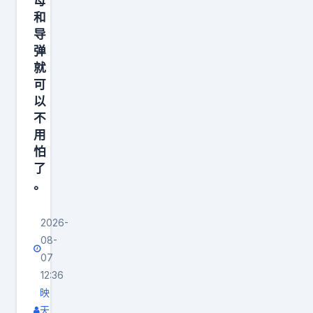
母
和
导
弹
就
可
以
不
用
怕
了
。
2026-
08-
07
12:36
映
天