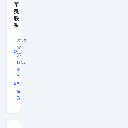
军
费
联
系
2026-
08-
07
13:52
图
书
管
理
员