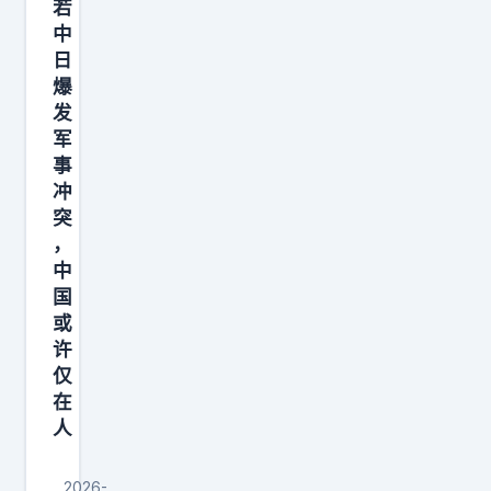
若
中
日
爆
发
军
事
冲
突
，
中
国
或
许
仅
在
人
2026-