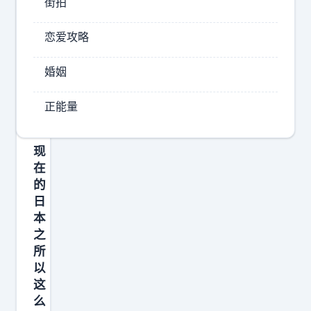
街拍
恋爱攻略
婚姻
正能量
现
在
的
日
本
之
所
以
这
么