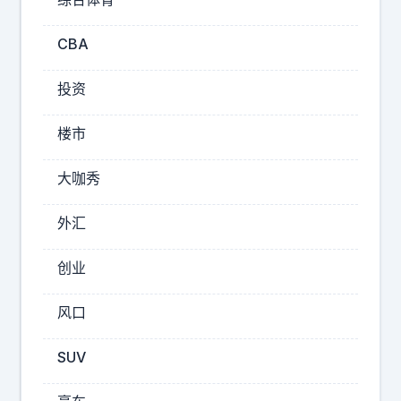
一
位
日
CBA
本
老
投资
人
点
楼市
破
：
大咖秀
“
说
外汇
白
了
创业
，
日
风口
本
之
SUV
所
以