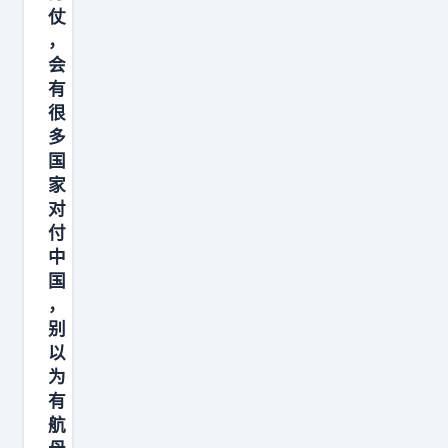
仗
，
会
有
很
多
国
家
对
付
中
国
，
别
以
为
有
航