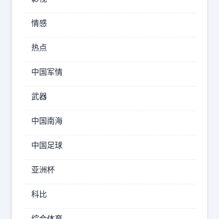
情感
热点
为
什
中国军情
么
现
武器
在
日
中国南海
本
胆
中国足球
子
越
亚洲杯
来
越
科比
大
？
综合体育