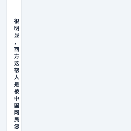
很
明
显
，
西
方
这
帮
人
是
被
中
国
网
民
忽