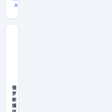
真
俄
罗
斯
媒
体