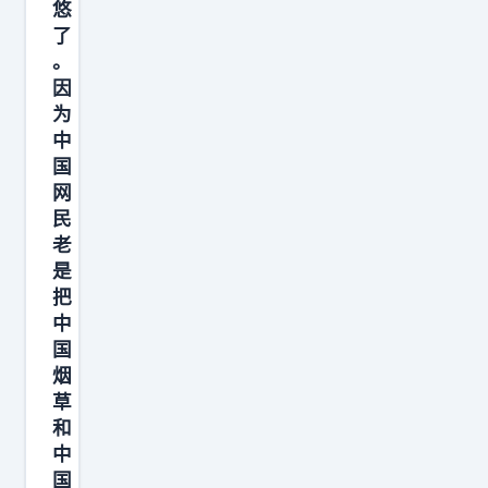
悠
了
。
因
为
中
国
网
民
老
是
把
中
国
烟
草
和
中
国