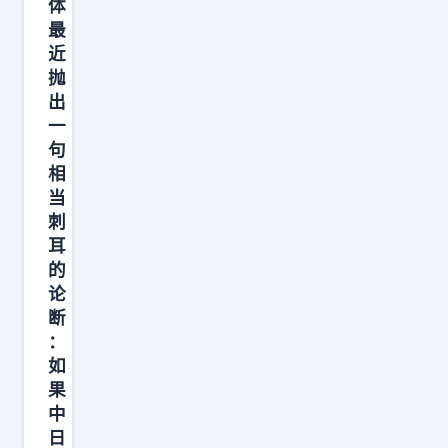
体
最
近
抛
出
一
句
相
当
刺
耳
的
论
断
：
如
果
中
日