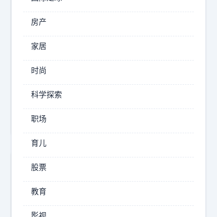
我
们
房产
2026-
家居
08-10
00:30
时尚
斜
烟
科学探索
白
兔
职场
育儿
股票
教育
影视