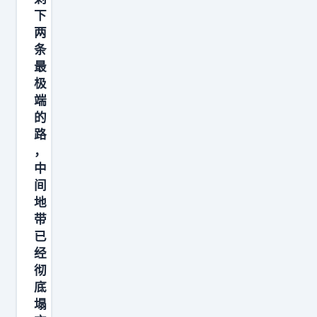
下
两
条
最
极
端
的
路
，
中
间
地
带
已
经
彻
底
塌