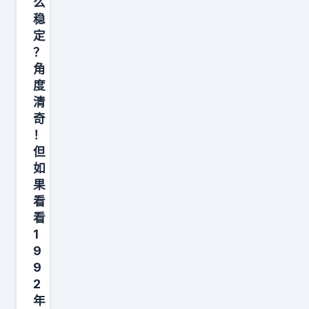
么
里
稳
，
定
是
？
真
角
度
会
清
有
奇
很
！
多
但
人
如
等
果
看
的
看
。
1
新
9
能
9
源
2
汽
年