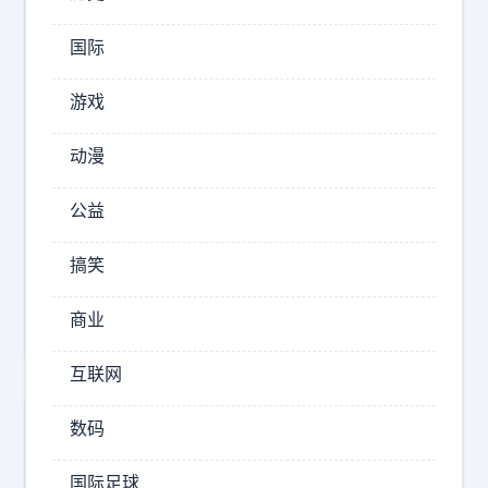
2026-
08-
国际
06
12:49
游戏
友
琴
动漫
漫
说
公益
汽
车
搞笑
姚
明
商业
喜
提
互联网
蔚
来
数码
E
国际足球
S