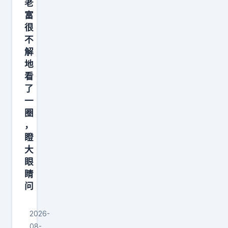
老
口
富
跟
很
乡
不
解
镇
地
都
看
有
了
充
一
电
圈
桩
，
瞪
了
大
，
眼
希
睛
望
问
再
接
2026-
再
08-