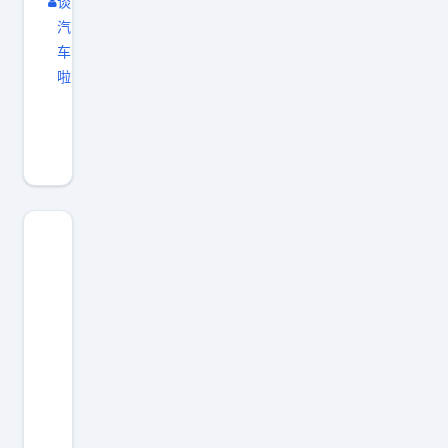
谈
充
汽
站
车
下
啦
一
姚
个
明
合
怎
作
么
的
才
是
提
哪
车
个
蔚
省
来
份
呢
？