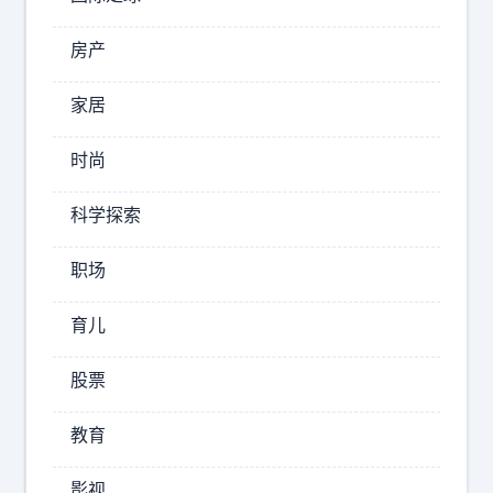
9
房产
，
摄
家居
影
师
时尚
汽
喜
场
提
科学探索
全
炒
开
职场
鱿
大
鱼
v
育儿
聊
车
股票
新
能
教育
源
汽
影视