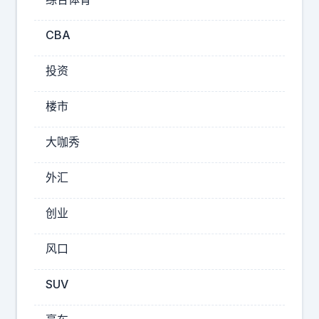
区
别
CBA
因
为
投资
需
要
楼市
跟
各
大咖秀
2026-
外汇
08-
06
创业
12:01
若
风口
尘
观
SUV
汽
车