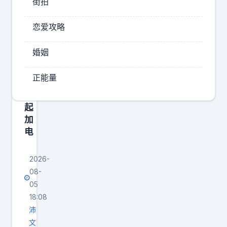
街拍
闪
来
充
E
恋爱攻略
站
S
9
基
婚姻
提
本
车
上
正能量
了
就
一
只
起
有
加
电
0
和
2026-
1
08-
0
05
0
18:08
的
沛
区
文