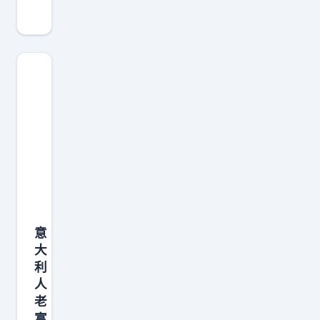
源
汽
车
充
电
将
全
面
升
级
感
意
觉
大
湖
利
南
人
的
老
配
富