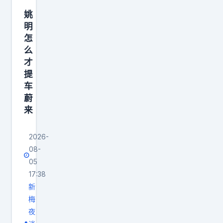
起
南
姚
加
交
明
电
投
怎
合
么
作
才
提
一
车
次
蔚
就
来
上
1
2026-
0
08-
0
05
个
17:38
高
新
梅
速
夜
闪