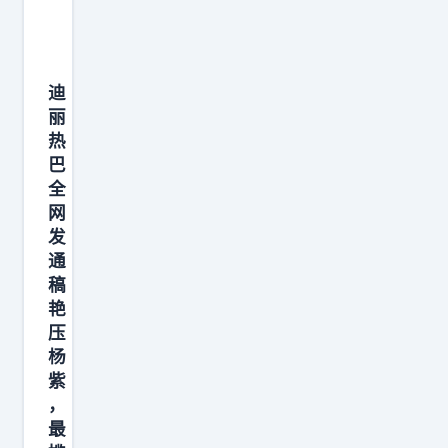
迪
丽
热
巴
全
网
发
通
稿
艳
压
杨
紫
，
最