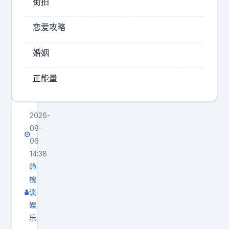
小
街拍
儿
子
恋爱攻略
，
就
婚姻
是
不
正能量
想
2026-
08-
06
14:38
静
槐
谈
娱
乐