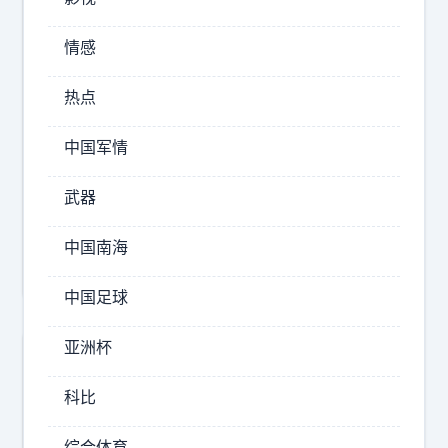
2026-
情感
08-
06
热点
17:17
文
中国军情
昂
共
武器
谈
娱
中国南海
乐
中国足球
亚洲杯
科比
综合体育