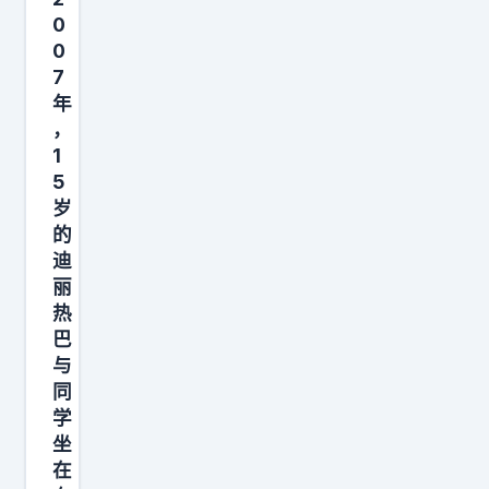
0
0
7
年
，
1
5
岁
的
迪
丽
热
巴
与
同
学
坐
在