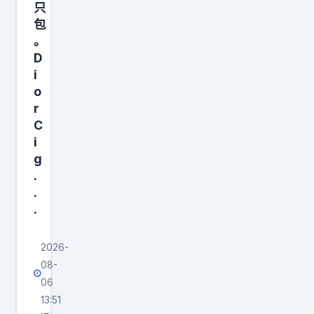
只
包
。
D
i
o
r
C
i
g
.
.
.
2026-
08-
06
13:51