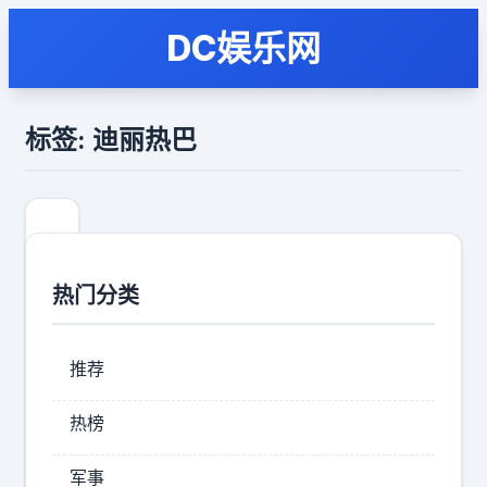
DC娱乐网
标签: 迪丽热巴
热门分类
推荐
热榜
迪
军事