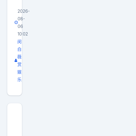
2026-
08-
06
10:02
闵
白
薇
赏
娱
乐