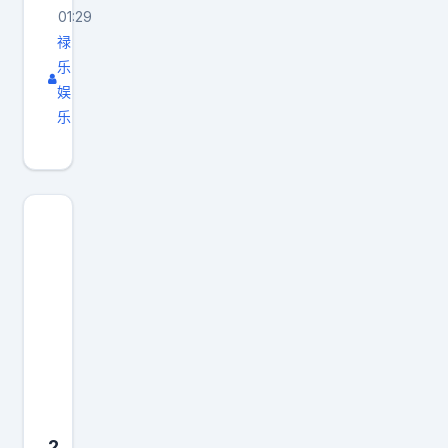
01:29
禄
乐
娱
乐
2