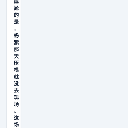
尴
尬
的
是
，
杨
紫
那
天
压
根
就
没
去
现
场
。
这
场