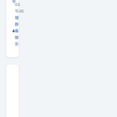
咱
04
们
15:45
理
这
群
边
看
的
娱
反
乐
应
节
奏
，
变
化
很
明
显
，