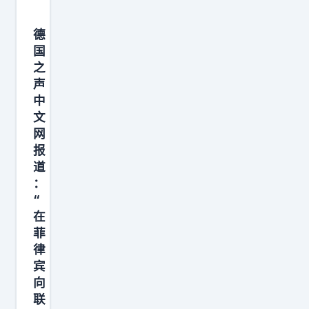
过
去
德
大
国
之
多
声
是
中
对
文
方
网
动
报
一
道
：
下
“
，
在
这
菲
边
律
回
宾
应
向
联
一