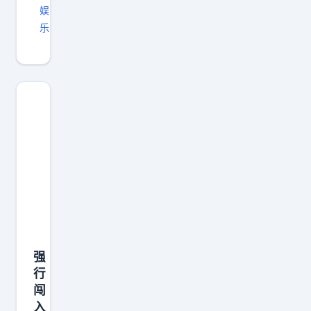
到
娱
乐
了
联
合
国
。
动
作
看
着
挺
连
贯
强
，
行
航
闯
母
入