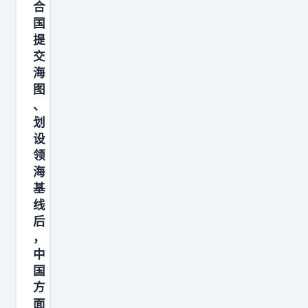
合
下
国
，
提
属
交
于
海
被
图
、
动
划
接
设
招
领
。
海
这
基
次
线
后
几
，
乎
中
是
国
同
方
步
面