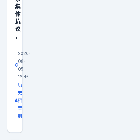
集
体
抗
议
，
2026-
08-
05
16:45
历
史
档
案
册