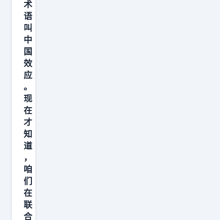
术
黄
语
岩
叫
岛
中
方
国
向
效
应
试
。
探
现
，
在
7
才
月
知
底
道
，
更
咱
是
们
直
在
接
联
把
合