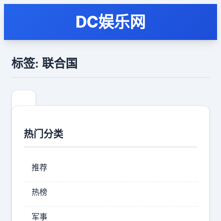
DC娱乐网
标签: 联合国
热门分类
推荐
热榜
不
军事