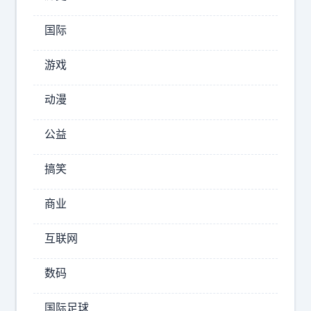
闻
头
国际
条
的
游戏
叙
利
动漫
亚
，
公益
这
两
搞笑
年
悄
商业
无
声
互联网
息
，
数码
几
乎
国际足球