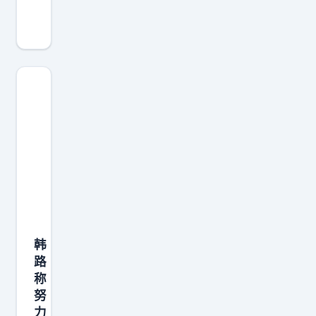
国
新
能
源
M
P
V
逐
渐
要
卖
到
韩
埃
路
尔
称
法
努
的
力