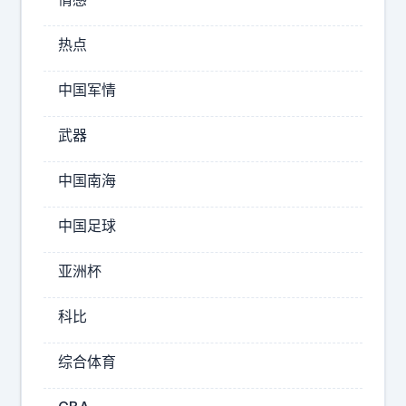
，
在
我
市
热点
发
场
现
上
中国军情
了
的
一
武器
件
流
事
通
：
中国南海
率
数
高
学
中国足球
不
我
高
怎
亚洲杯
么
。
学
科比
3
都
年
不
综合体育
及
格