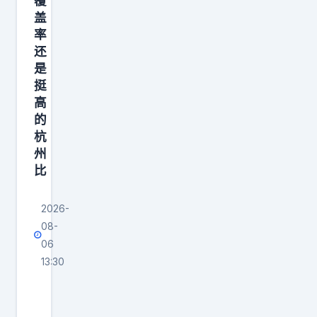
覆
把
盖
《
率
还
是
挺
高
的
杭
州
比
2026-
08-
06
13:30
问
过