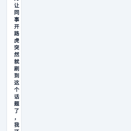
价
让
格
同
事
了
开
这
路
卖
虎
的
突
是
然
车
就
刷
么
到
？
这
这
个
卖
话
的
题
是
了
，
社
我
交