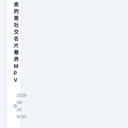
卖
的
的
生
是
社
交
名
片
尊
界
M
P
V
2026-
08-
05
16:30
中