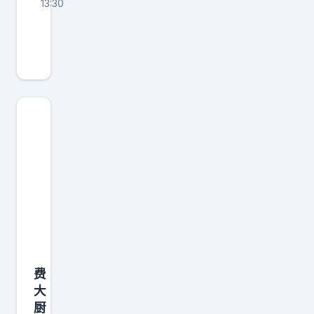
13:30
迈
莎
锐
改
装
的
极
氪
9
X
后
备
厢
费
也
大
有
厨