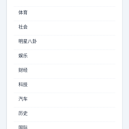
看
车
体育
火
不
社会
火
，
明星八卦
在
市
娱乐
场
上
财经
的
流
科技
通
率
汽车
高
不
历史
高
。
国际