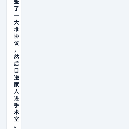
签
就
了
刷
一
到
大
这
堆
个
协
话
议
，
题
然
了
后
，
目
我
送
还
家
是
人
进
当
手
事
术
人
室
啊
。