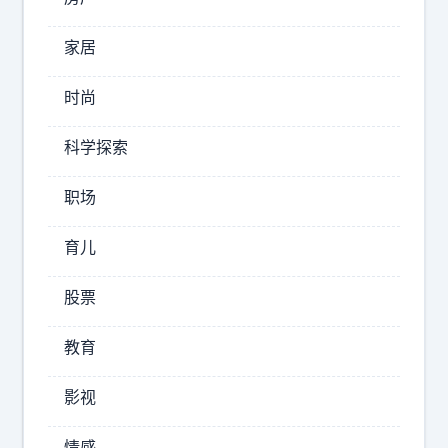
？
1
家居
年
工
时尚
保
作
值
其
科学探索
率
实
高
是
职场
不
很
高
养
育儿
人
，
的
看
股票
上
车
高
教育
火
中
不
的
影视
火
时
候
，
情感