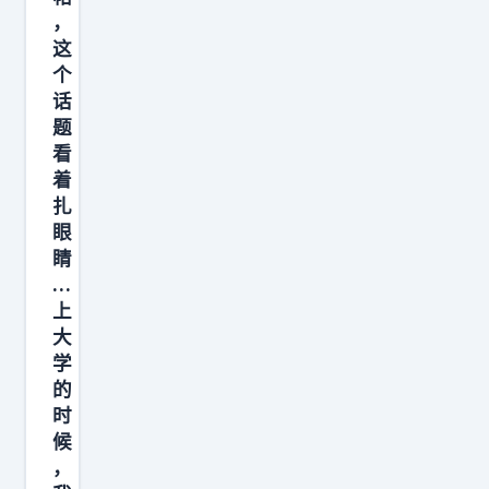
价
，
这
2
个
0
话
.
题
1
看
8
着
万
扎
眼
六
睛
座
…
版
上
本
大
限
学
时
的
时
换
候
新
，
价