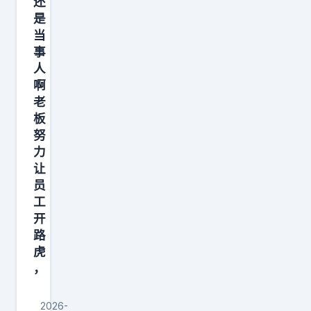
还
名
是
片
当
尊
事
界
人
啊
M
老
P
板
V
努
力
让
员
工
开
路
虎
，
2026-