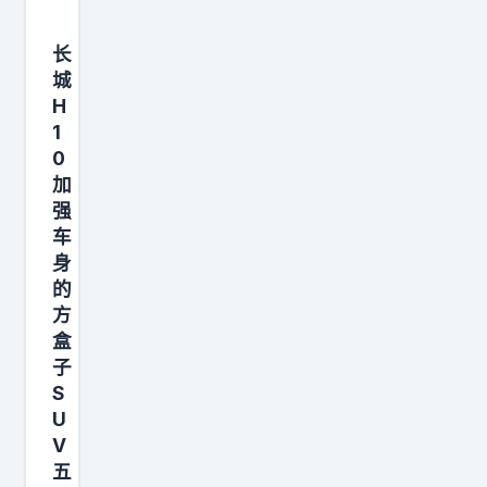
视
长
频
城
评
H
出
1
什
0
么
加
叫
强
车
营
身
销
的
呀
方
“
盒
全
子
国
S
U
小
V
炒
五
肉