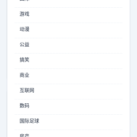
3
年
游戏
2026-
动漫
08-
06
公益
20:30
就
搞笑
问
你
商业
，
特
互联网
斯
数码
拉
狠
国际足球
不
狠
房产