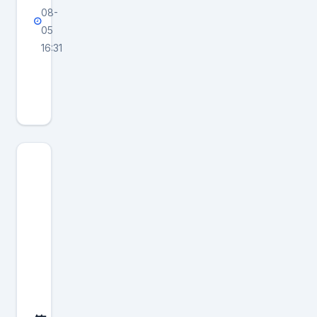
08-
05
16:31
韩
路
称
努
力
让
同
事
开
路
虎
突
然