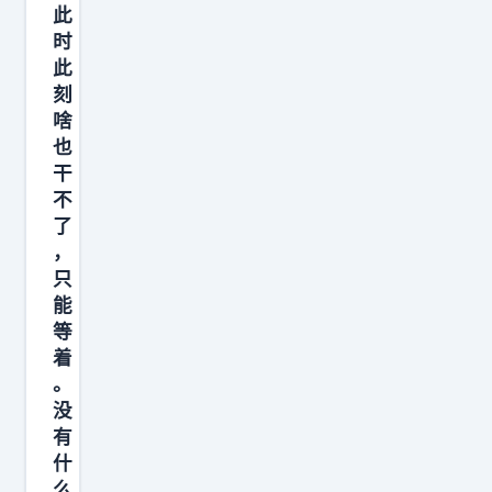
老
此
板
时
此
努
刻
力
啥
让
也
员
干
工
不
开
了
，
路
只
虎
能
，
等
着
。
没
有
什
么