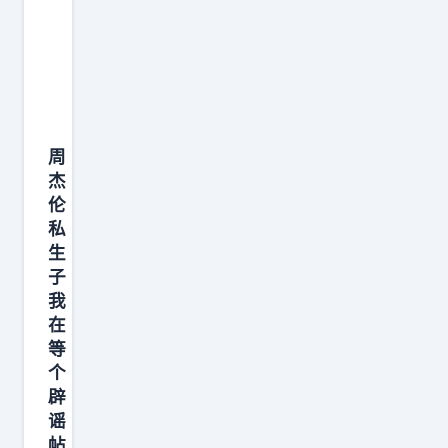
身
的
方
盒
子
周
S
杰
U
伦
V
私
五
生
座
子
版
我
在
本
等
限
个
时
辟
换
谣
新
帖