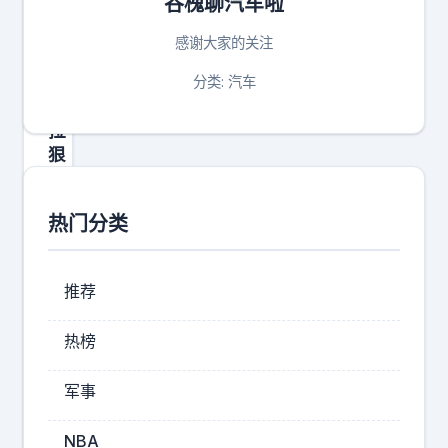
谷槐聊汽车啦
问
你
感谢大家的关注
，
特
分类: 汽车
斯
拉
狠
不
狠
热门分类
？
1
年
推荐
保
值
热榜
率
高
军事
不
高
NBA
，