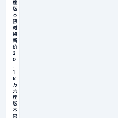
座
大
版
王
本
”
限
时
，
换
结
新
果
价
是
2
线
0
上
.
1
比
8
赛
万
评
六
座
版
本
限