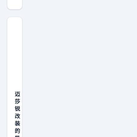
上
海
、
杭
州
、
广
州
的
朋
友
迈
相
莎
对
锐
来
改
说
装
上
的