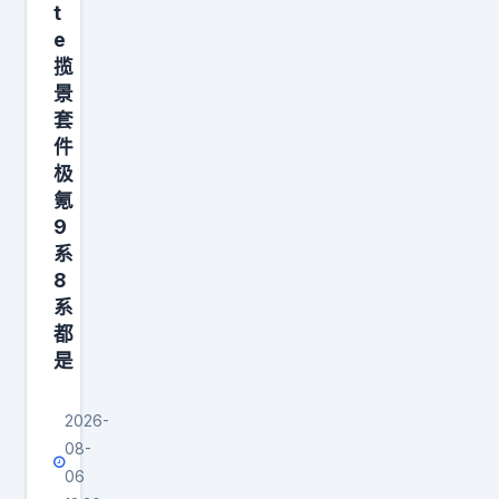
挺
t
高
e
的
揽
景
杭
套
州
件
比
极
氪
9
系
8
系
都
是
2026-
08-
06