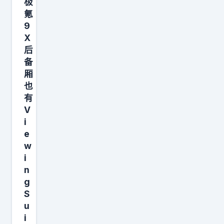
海
极
氪
和
9
北
X
京
后
中
备
小
厢
企
也
有
业
V
的
i
双
e
休
w
覆
i
盖
n
g
率
S
还
u
是
i