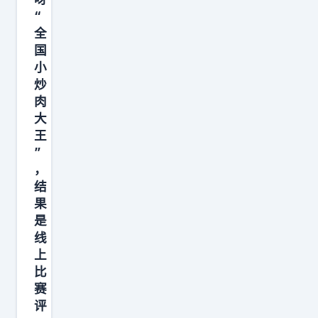
极
“
氪
全
9
国
系
小
8
炒
系
肉
大
都
王
是
”
，
结
果
是
线
上
比
赛
评