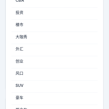
CBA
但
是
投资
我
能
楼市
把
《
大咖秀
2026-
外汇
08-
06
创业
19:30
工
风口
作
其
SUV
实
是
豪车
很