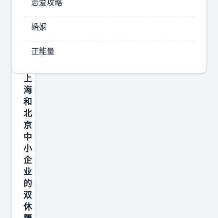
恋爱攻略
事
朋
：
友
婚姻
数
相
对
学
正能量
来
我
说
怎
上
么
海
学
和
都
北
京
不
中
及
小
格
企
但
业
是
的
我
双
休
能