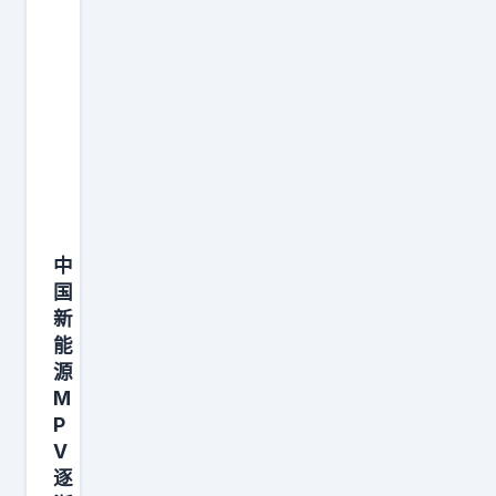
子
我
在
等
个
辟
谣
帖
中
，
国
这
新
个
能
话
源
题
M
看
P
V
着
逐
扎