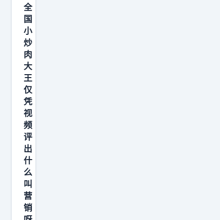
V
全
i
国
e
小
w
炒
肉
i
大
n
王
g
仅
S
凭
u
视
i
频
评
t
出
e
什
揽
么
景
叫
套
营
件
销
呀