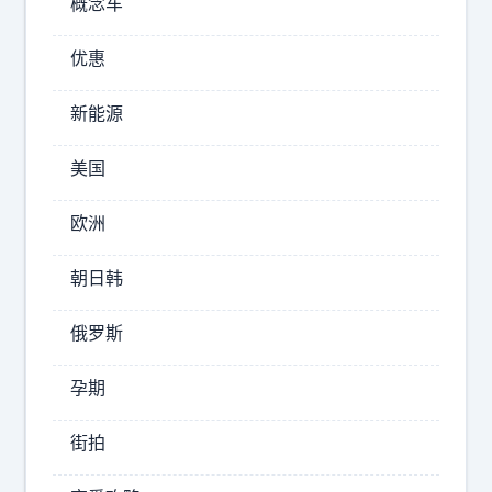
概念车
养
人
优惠
的
上
新能源
高
中
美国
的
问
欧洲
时
过
候
上
朝日韩
，
海
我
、
俄罗斯
发
杭
现
州
孕期
、
了
广
一
街拍
州
件
的