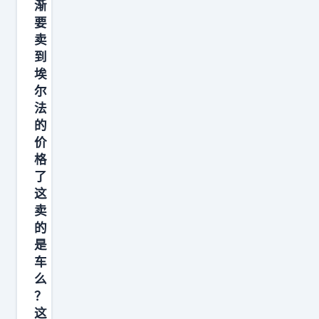
渐
眼
要
睛
卖
…
到
上
埃
尔
大
法
学
的
的
价
时
格
候
了
，
这
卖
我
的
用
是
了
车
一
么
个
？
月
这