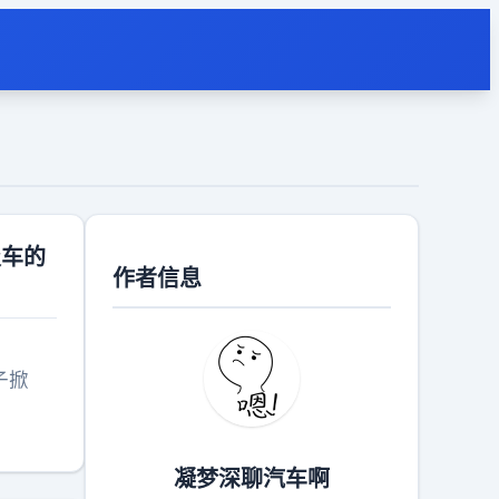
级车的
作者信息
子掀
凝梦深聊汽车啊