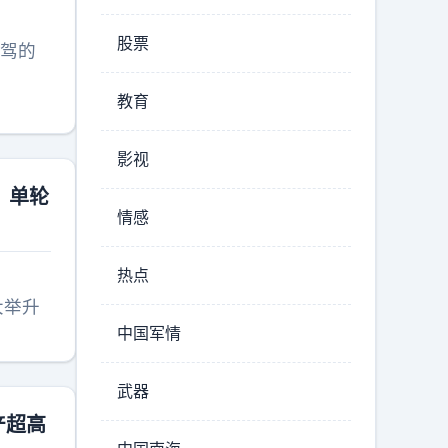
股票
座驾的
教育
影视
，单轮
情感
热点
大举升
中国军情
武器
产超高