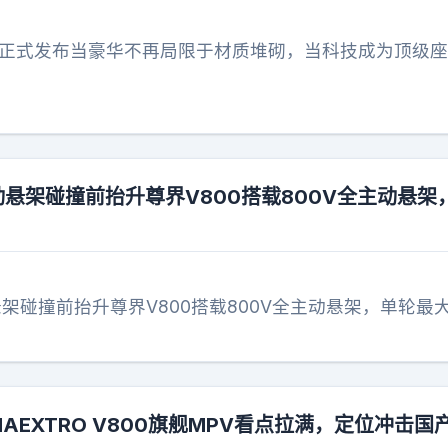
V正式发布当豪华不再局限于材质堆砌，当科技成为顶级
动悬架碰撞前抬升尊界V800搭载800V全主动悬架
悬架碰撞前抬升尊界V800搭载800V全主动悬架，单轮最
MAEXTRO V800旗舰MPV看点拉满，定位冲击国