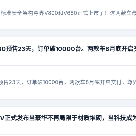
高标准安全架构尊界V800和V680正式上市了！这两款车
680预售23天，订单破10000台。两款车8月底开启
80预售23天，订单破10000台。两款车8月底开启交付。尊
PV正式发布当豪华不再局限于材质堆砌，当科技成