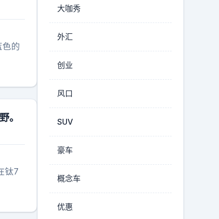
大咖秀
外汇
蓝色的
创业
风口
越野。
SUV
豪车
在钛7
概念车
优惠