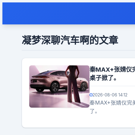
凝梦深聊汽车啊的文章
秦MAX+张婧仪
桌子掀了。
2026-08-06 14:12
秦MAX+张婧仪完
了。